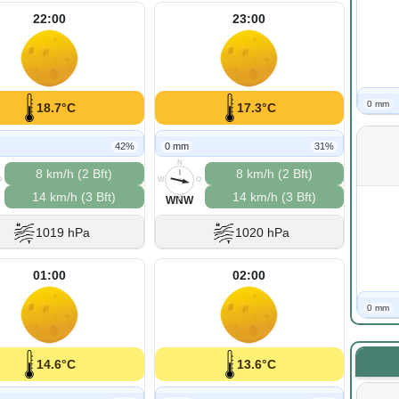
22:00
23:00
0 mm
18.7°C
17.3°C
42%
0 mm
31%
N
8 km/h (2 Bft)
8 km/h (2 Bft)
O
W
O
14 km/h (3 Bft)
14 km/h (3 Bft)
S
WNW
1019 hPa
1020 hPa
01:00
02:00
0 mm
14.6°C
13.6°C