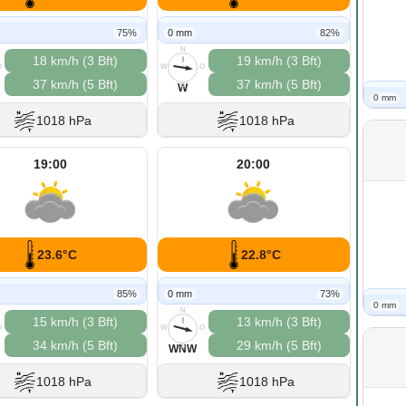
75%
0 mm
82%
N
18 km/h (3 Bft)
19 km/h (3 Bft)
O
W
O
37 km/h (5 Bft)
37 km/h (5 Bft)
S
W
0 mm
1018 hPa
1018 hPa
19:00
20:00
23.6°C
22.8°C
85%
0 mm
73%
0 mm
N
15 km/h (3 Bft)
13 km/h (3 Bft)
O
W
O
34 km/h (5 Bft)
29 km/h (5 Bft)
S
WNW
1018 hPa
1018 hPa