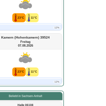
23°C
11°C
12%
Kamern (Hohenkamern) 39524
Freitag
07.08.2026
23°C
11°C
12%
Beliebt in Sachsen-Anhalt
Halle 06108