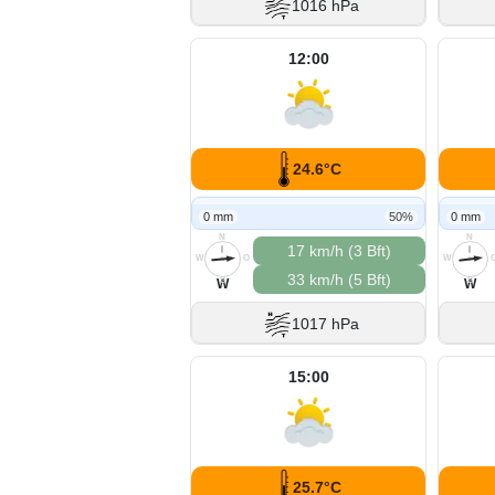
1016 hPa
12:00
24.6°C
0 mm
50%
0 mm
N
N
17 km/h (3 Bft)
W
O
W
33 km/h (5 Bft)
S
S
W
W
1017 hPa
15:00
25.7°C