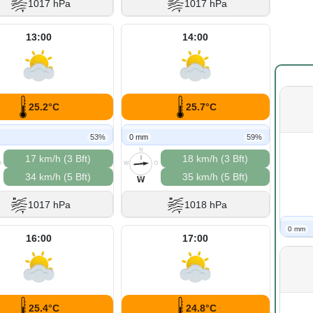
1017 hPa
1017 hPa
13:00
14:00
25.2°C
25.7°C
53%
0 mm
59%
N
17 km/h (3 Bft)
18 km/h (3 Bft)
O
W
O
34 km/h (5 Bft)
35 km/h (5 Bft)
S
W
1017 hPa
1018 hPa
0 mm
16:00
17:00
25.4°C
24.8°C