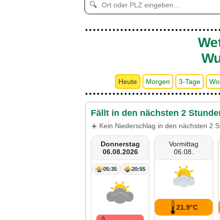
🔍
Wet
Wu
Heute
Morgen
3-Tage
Wo
Fällt in den nächsten 2 Stund
☀️ Kein Niederschlag in den nächsten 2 S
Donnerstag
Vormittag
06.08.2026
06.08.
05:35
20:55
21.9°C