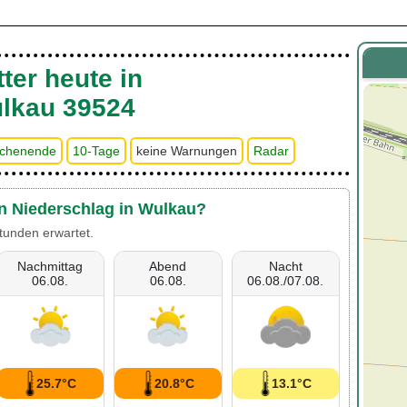
ter heute in
lkau 39524
chenende
10-Tage
keine Warnungen
Radar
en Niederschlag in Wulkau?
tunden erwartet.
Nachmittag
Abend
Nacht
06.08.
06.08.
06.08./07.08.
25.7°C
20.8°C
13.1°C