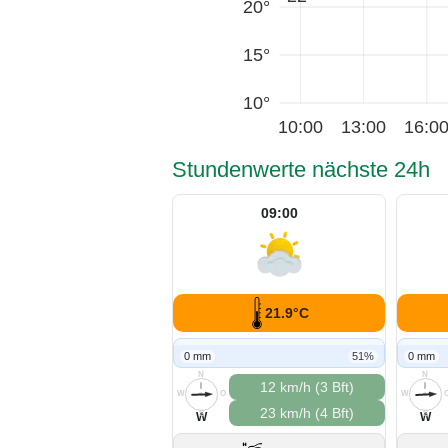
20°
15°
10°
10:00
13:00
16:0
Stundenwerte nächste 24h
09:00
21.9°C
0 mm
51%
0 mm
N
N
12 km/h (3 Bft)
W
O
W
23 km/h (4 Bft)
S
S
W
W