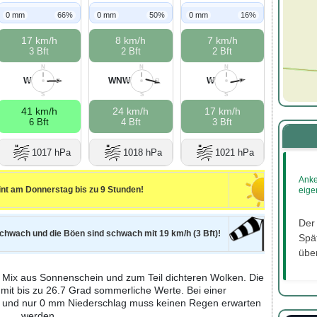
0 mm
66%
0 mm
50%
0 mm
16%
17 km/h
8 km/h
7 km/h
3 Bft
2 Bft
2 Bft
N
N
N
W
WNW
W
W
O
W
O
W
O
S
S
S
41 km/h
24 km/h
17 km/h
6 Bft
4 Bft
3 Bft
1017 hPa
1018 hPa
1021 hPa
Anke
nt am Donnerstag bis zu 9 Stunden!
eige
Der
schwach und die Böen sind schwach mit 19 km/h (3 Bft)!
Spät
über
 Mix aus Sonnenschein und zum Teil dichteren Wolken. Die
 mit bis zu 26.7 Grad sommerliche Werte. Bei einer
% und nur 0 mm Niederschlag muss keinen Regen erwarten
werden.