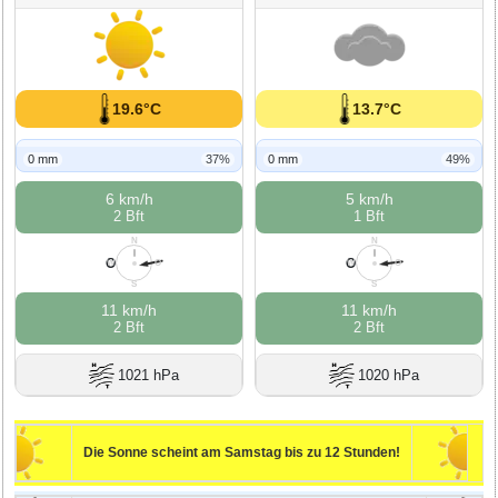
19.6°C
13.7°C
0 mm
37%
0 mm
49%
6 km/h
5 km/h
2 Bft
1 Bft
N
N
O
O
W
O
W
O
S
S
11 km/h
11 km/h
2 Bft
2 Bft
1021 hPa
1020 hPa
Die Sonne scheint am Samstag bis zu 12 Stunden!