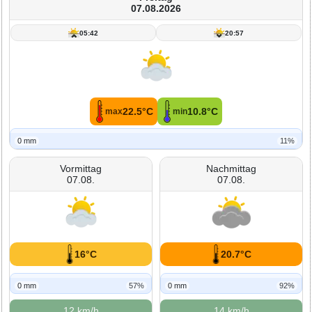
07.08.2026
05:42
20:57
22.5°C
10.8°C
max
min
0 mm
11%
Vormittag
Nachmittag
07.08.
07.08.
16°C
20.7°C
0 mm
57%
0 mm
92%
12 km/h
14 km/h