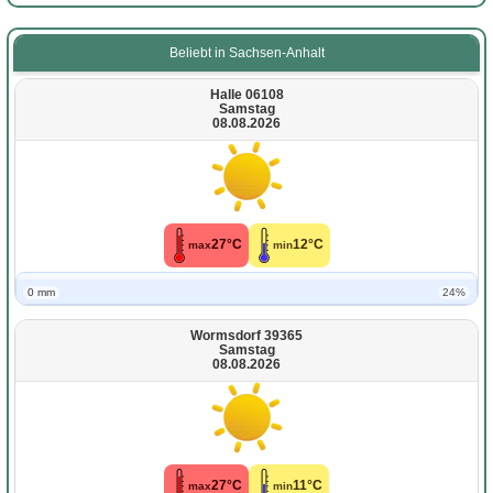
Beliebt in Sachsen-Anhalt
Halle 06108
Samstag
08.08.2026
27°C
12°C
max
min
0 mm
24%
Wormsdorf 39365
Samstag
08.08.2026
27°C
11°C
max
min