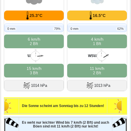
25.3°C
16.5°C
0 mm
79%
0 mm
62%
6 km/h
4 km/h
2 Bft
1 Bft
N
N
W
WSW
W
O
W
O
S
S
15 km/h
11 km/h
3 Bft
2 Bft
1014 hPa
1013 hPa
Die Sonne scheint am Sonntag bis zu 12 Stunden!
Es weht nur leichter Wind bis 7 km/h (2 Bft) und auch
Böen sind mit 11 km/h (2 Bft) nur leicht!