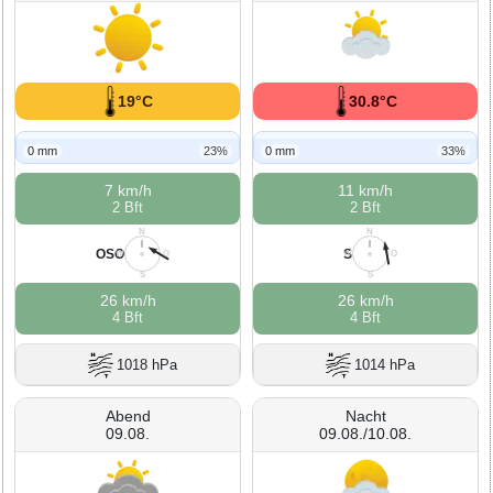
19°C
30.8°C
0 mm
23%
0 mm
33%
7 km/h
11 km/h
2 Bft
2 Bft
N
N
OSO
S
W
O
W
O
S
S
26 km/h
26 km/h
4 Bft
4 Bft
1018 hPa
1014 hPa
Abend
Nacht
09.08.
09.08./10.08.