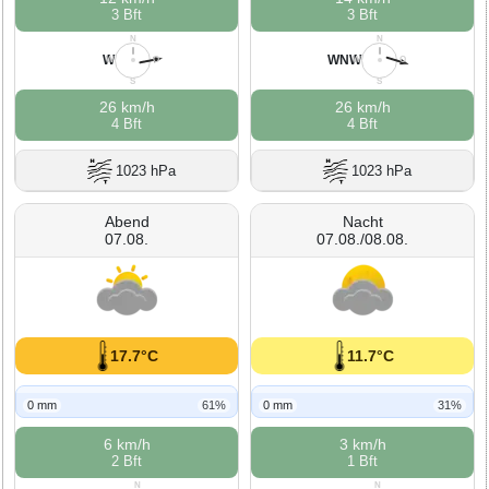
3 Bft
3 Bft
N
N
W
WNW
W
O
W
O
S
S
26 km/h
26 km/h
4 Bft
4 Bft
1023 hPa
1023 hPa
Abend
Nacht
07.08.
07.08./08.08.
17.7°C
11.7°C
0 mm
61%
0 mm
31%
6 km/h
3 km/h
2 Bft
1 Bft
N
N