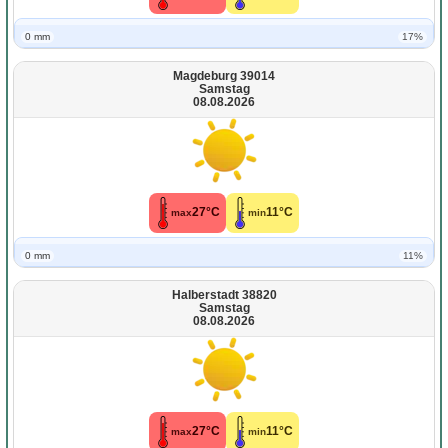
0 mm
17%
Magdeburg 39014
Samstag
08.08.2026
27°C
11°C
max
min
0 mm
11%
Halberstadt 38820
Samstag
08.08.2026
27°C
11°C
max
min