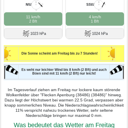
NW
SSW
W
O
W
O
S
S
11 km/h
4 km/h
2 Bft
1 Bft
1023 hPa
1024 hPa
Die Sonne scheint am Freitag bis zu 7 Stunden!
Es weht nur leichter Wind bis 8 km/h (2 Bft) und auch
Böen sind mit 11 km/h (2 Bft) nur leicht!
Im Tagesverlauf ziehen am Freitag nur lockere kaum störende
Wolkenfelder über "Flecken Apenburg (38486) (38486)" hinweg.
Dazu liegt der Höchstwert bei warmen 22.5 Grad, verpassen aber
knapp sommerliches Niveau. Die Niederschlagswahrscheinlichkeit
11% verspricht nahezu trockenes Wetter, sehr seltene
Niederschläge bringen nur maximal 0 mm.
Was bedeutet das Wetter am Freitag