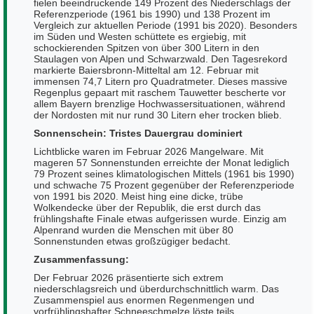
fielen beeindruckende 149 Prozent des Niederschlags der
Referenzperiode (1961 bis 1990) und 138 Prozent im
Vergleich zur aktuellen Periode (1991 bis 2020). Besonders
im Süden und Westen schüttete es ergiebig, mit
schockierenden Spitzen von über 300 Litern in den
Staulagen von Alpen und Schwarzwald. Den Tagesrekord
markierte Baiersbronn-Mitteltal am 12. Februar mit
immensen 74,7 Litern pro Quadratmeter. Dieses massive
Regenplus gepaart mit raschem Tauwetter bescherte vor
allem Bayern brenzlige Hochwassersituationen, während
der Nordosten mit nur rund 30 Litern eher trocken blieb.
Sonnenschein: Tristes Dauergrau dominiert
Lichtblicke waren im Februar 2026 Mangelware. Mit
mageren 57 Sonnenstunden erreichte der Monat lediglich
79 Prozent seines klimatologischen Mittels (1961 bis 1990)
und schwache 75 Prozent gegenüber der Referenzperiode
von 1991 bis 2020. Meist hing eine dicke, trübe
Wolkendecke über der Republik, die erst durch das
frühlingshafte Finale etwas aufgerissen wurde. Einzig am
Alpenrand wurden die Menschen mit über 80
Sonnenstunden etwas großzügiger bedacht.
Zusammenfassung:
Der Februar 2026 präsentierte sich extrem
niederschlagsreich und überdurchschnittlich warm. Das
Zusammenspiel aus enormen Regenmengen und
vorfrühlingshafter Schneeschmelze löste teils