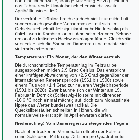
dort eine landesweite, kräftige Milderung Einzug hielt und
das Februarende klimatologisch eher wie die zweite
Aprilhälfte wirken ließ.
Der verfrühte Frühling brachte jedoch nicht nur milde Luft,
sondern auch gewaltige Wassermassen mit sich. Im
Gebietsdurchschnitt fiel signifikant mehr Niederschlag als
üblich, was in Kombination mit dem schmelzenden Schnee
regional zu kritischen Hochwasserlagen führte. Gleichzeitig
versteckte sich die Sonne im Dauergrau und machte sich
vielerorts extrem rar.
Temperaturen: Ein Monat, der den Winter vertrieb
Die durchschnittliche Temperatur lag im Februar bei
ausgesprochen milden 2,9 Grad Celsius. Das entspricht
einer kräftigen Abweichung von +2,5 Grad gegenüber der
internationalen Referenzperiode (1961 bis 1990) sowie
einem Plus von +1,4 Grad zur neueren Vergleichsperiode
(1991 bis 2020). Zwar bäumte sich der Winter am 19.
Februar in Dörnick (Schleswig-Holstein) mit klirrenden
-16,6 °C noch einmal mächtig auf, doch zum Monatsfinale
kippte das Wetter bundesweit radikal. Die
Quecksilbersäulen schnellten in Höhen, die wir
normalerweise erst spät im April erwarten dürfen.
Niederschlag: Vom Dauerregen zu steigenden Pegeln
Nach eher trockenen Vormonaten öffnete der Februar
seine Schleusen: Mit knapp 73 Litern pro Quadratmeter