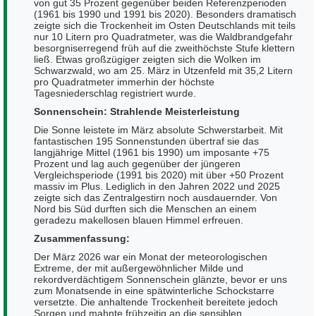
von gut 35 Prozent gegenüber beiden Referenzperioden
(1961 bis 1990 und 1991 bis 2020). Besonders dramatisch
zeigte sich die Trockenheit im Osten Deutschlands mit teils
nur 10 Litern pro Quadratmeter, was die Waldbrandgefahr
besorgniserregend früh auf die zweithöchste Stufe klettern
ließ. Etwas großzügiger zeigten sich die Wolken im
Schwarzwald, wo am 25. März in Utzenfeld mit 35,2 Litern
pro Quadratmeter immerhin der höchste
Tagesniederschlag registriert wurde.
Sonnenschein: Strahlende Meisterleistung
Die Sonne leistete im März absolute Schwerstarbeit. Mit
fantastischen 195 Sonnenstunden übertraf sie das
langjährige Mittel (1961 bis 1990) um imposante +75
Prozent und lag auch gegenüber der jüngeren
Vergleichsperiode (1991 bis 2020) mit über +50 Prozent
massiv im Plus. Lediglich in den Jahren 2022 und 2025
zeigte sich das Zentralgestirn noch ausdauernder. Von
Nord bis Süd durften sich die Menschen an einem
geradezu makellosen blauen Himmel erfreuen.
Zusammenfassung:
Der März 2026 war ein Monat der meteorologischen
Extreme, der mit außergewöhnlicher Milde und
rekordverdächtigem Sonnenschein glänzte, bevor er uns
zum Monatsende in eine spätwinterliche Schockstarre
versetzte. Die anhaltende Trockenheit bereitete jedoch
Sorgen und mahnte frühzeitig an die sensiblen