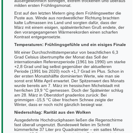
außergewöhnlich sonnigen, extrem trockenen und überaus
milden ersten Frühlingsmonat.
Erst auf den letzten Metern ging dem Frühlingswetter die
Puste aus. Winde aus nordwestlicher Richtung brachten
kalte Luftmassen ins Land und sorgten dafür, dass der
März mit einem eisigen, spätwinterlichen Gruß endete, der
den vorangegangenen Wärmerekorden einen scharfen
Kontrast entgegensetzte.
Temperaturen: Frühlingsgefühle und ein eisiges Finale
Mit einer Durchschnittstemperatur von beachtlichen 6,3
Grad Celsius übertrumpfte der Monat das Soll der
internationalen Referenzperiode (1961 bis 1990) um starke
+2,8 Grad und lag selbst gegenüber der aktuelleren
Periode (1991 bis 2020) noch +1,7 Grad im Plus. Schon in
der ersten Monatshälfte dominierten Werte, wie man sie
sonst erst Mitte April erwartet. Der Spitzenwert des Monats
wurde bereits am 7. März im hessischen Michelstadt mit
herrlichen 19,9 °C gemessen. Doch der Spätwinter schlug
am 28. März in Oberstdorf gnadenlos zurück: Bei
grimmigen -15,5 °C über frischem Schnee zeigte der
Winter, dass er noch nicht gänzlich besiegt war.
Niederschlag: Rarität aus den Wolken
Ausgedehnte Hochdruckphasen ließen die Regenschirme
fast überall ungenutzt. Bundesweit fielen im Schnitt
kümmerliche 37 Liter pro Quadratmeter – ein sattes Minus